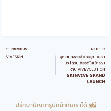
Post
PREVIOUS
NEXT
navigation
VIVESKIN
คุณหมอออยล์ และคุณหมอห
มิว ได้รับเกียรติให้เข้าร่วม
งาน VIVEVOLUTION
𝗦𝗞𝗜𝗡𝗩𝗜𝗩𝗘 𝗚𝗥𝗔𝗡𝗗
𝗟𝗔𝗨𝗡𝗖𝗛
ปรึกษาปัญหารูปหน้ากับเราได้
ฟรี