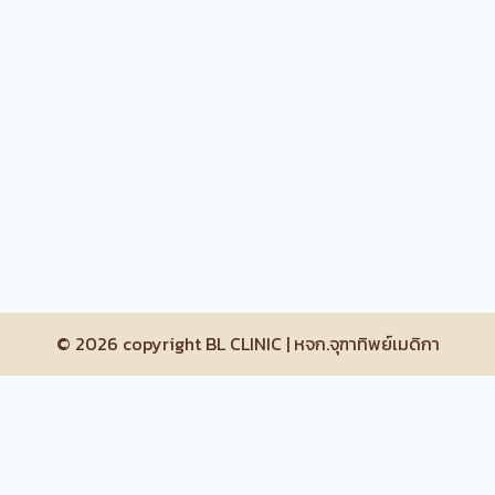
© 2026 copyright BL CLINIC | หจก.จุฑาทิพย์เมดิกา
Home
Toggle
บริการของเรา
child
menu