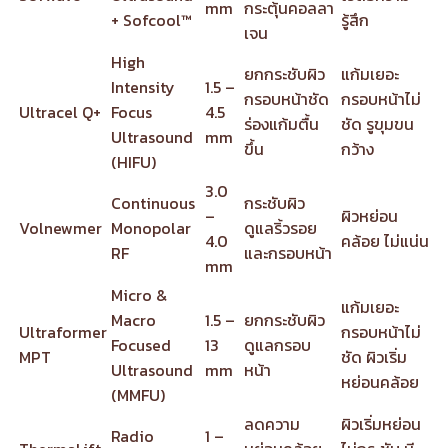
mm
กระตุ้นคอลลา
+ Sofcool™
รู้สึก
เจน
High
ยกกระชับผิว
แก้มเยอะ
Intensity
1.5 –
กรอบหน้าชัด
กรอบหน้าไม่
Ultracel Q+
Focus
4.5
ร่องแก้มตื้น
ชัด รูขุมขน
Ultrasound
mm
ขึ้น
กว้าง
(HIFU)
3.0
Continuous
กระชับผิว
–
ผิวหย่อน
Volnewmer
Monopolar
ดูแลริ้วรอย
4.0
คล้อย ไม่แน่น
RF
และกรอบหน้า
mm
Micro &
แก้มเยอะ
Macro
1.5 –
ยกกระชับผิว
Ultraformer
กรอบหน้าไม่
Focused
13
ดูแลกรอบ
MPT
ชัด ผิวเริ่ม
Ultrasound
mm
หน้า
หย่อนคล้อย
(MMFU)
ลดความ
ผิวเริ่มหย่อน
Radio
1 –