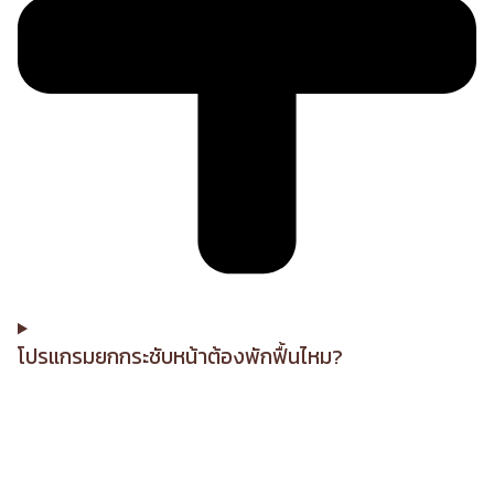
โปรแกรมยกกระชับหน้าต้องพักฟื้นไหม?