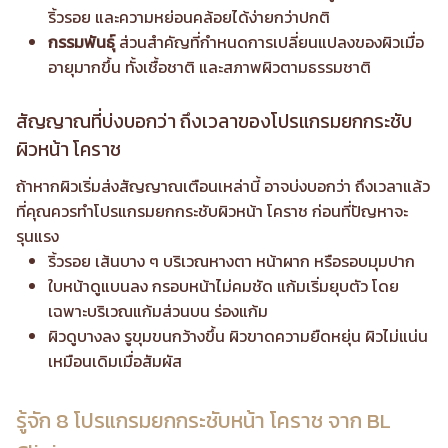
ริ้วรอย และความหย่อนคล้อยได้ง่ายกว่าปกติ
กรรมพันธุ์
ส่วนสำคัญที่กำหนดการเปลี่ยนแปลงของผิวเมื่อ
อายุมากขึ้น ทั้งเชื้อชาติ และสภาพผิวตามธรรมชาติ
สัญญาณที่บ่งบอกว่า ถึงเวลาของโปรแกรมยกกระชับ
ผิวหน้า โคราช
ถ้าหากผิวเริ่มส่งสัญญาณเตือนเหล่านี้ อาจบ่งบอกว่า ถึงเวลาแล้ว
ที่คุณควรทำโปรแกรมยกกระชับผิวหน้า โคราช ก่อนที่ปัญหาจะ
รุนแรง
ริ้วรอย เส้นบาง ๆ บริเวณหางตา หน้าผาก หรือรอบมุมปาก
ใบหน้าดูแบนลง กรอบหน้าไม่คมชัด แก้มเริ่มยุบตัว โดย
เฉพาะบริเวณแก้มส่วนบน ร่องแก้ม
ผิวดูบางลง รูขุมขนกว้างขึ้น ผิวขาดความยืดหยุ่น ผิวไม่แน่น
เหมือนเดิมเมื่อสัมผัส
รู้จัก 8 โปรแกรมยกกระชับหน้า โคราช จาก BL