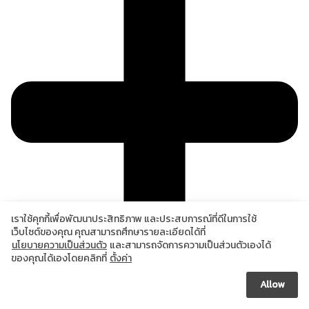
เราใช้คุกกี้เพื่อพัฒนาประสิทธิภาพ และประสบการณ์ที่ดีในการใช้
เว็บไซต์ของคุณ คุณสามารถศึกษารายละเอียดได้ที่
นโยบายความเป็นส่วนตัว
และสามารถจัดการความเป็นส่วนตัวเองได้
ของคุณได้เองโดยคลิกที่
ตั้งค่า
Allow
แหล่งอ้างอิง
Healthline. (2021).
Thermage vs. Ultherapy: Candidates,