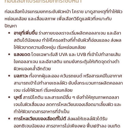
ก่อนเลือกโปรแกรมยกกระชับหน้า
ก่อนเลือกโปรแกรมยกกระชับผิวหน้า โคราช มาดูสาเหตุที่ทำให้ผิว
หย่อนคล้อย และเสื่อมสภาพ เพื่อเลือกวิธีดูแลผิวที่เหมาะกับ
ปัญหา
อายุที่เพิ่มขึ้น
ร่างกายของเราจะเริ่มผลิตคอลลาเจน และอีลา
สตินได้น้อยลง ทำให้โครงสร้างที่ค้ำยันผิวก็อ่อนแอลง ส่งผล
ให้ผิวขาดความยืดหยุ่น เริ่มหย่อนคล้อย
แสงแดด
โดยเฉพาะรังสี UVA และ UVB ที่เข้าไปทำลายเส้น
ใยคอลลาเจน และอีลาสติน แถมยังกระตุ้นให้เกิดจุดด่างดำ
ผิวหมองคล้ำอีกด้วย
มลภาวะ
ทั้งจากฝุ่นละออง ควันรถยนต์ หรือสารเคมีในอากาศ
สามารถเข้าไปทำลายเซลล์ผิว ยับยั้งกระบวนการผลิตคอลลา
เจน เร่งให้ผิวแก่ เริ่มหย่อนคล้อย
บุหรี่
สารนิโคติน และสารเคมีอื่น ๆ ยังทำให้คุณภาพคอลลา
เจนในผิวเสื่อมลง ลดการไหลเวียนของเลือดมาเลี้ยงผิว และ
ทำให้ผิวขาดสารอาหารที่จำเป็น
การไหลเวียนของเลือดที่ไม่ดี
ส่งผลให้เซลล์ผิวได้รับ
ออกซิเจนน้อยลง สารอาหารไม่เพียงพอ ฟื้นฟูช้าลง จนเกิด