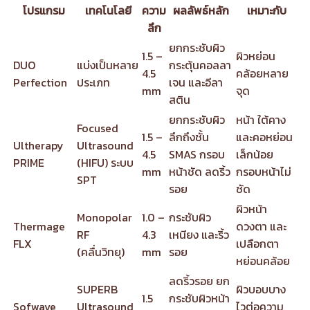
โปรแกรม
เทคโนโลยี
ความ
ผลลัพธ์หลัก
เหมาะกับ
ลึก
ยกกระชับผิว
1.5 –
ผิวหย่อน
DUO
แบ่งเป็นหลาย
กระตุ้นคอลลา
4.5
คล้อยหลาย
Perfection
ประเภท
เจน และอีลา
mm
จุด
สติน
ยกกระชับผิว
หน้า ใต้คาง
Focused
1.5 –
ลึกถึงชั้น
และคอหย่อน
Ultherapy
Ultrasound
4.5
SMAS กรอบ
เล็กน้อย
PRIME
(HIFU) ระบบ
mm
หน้าชัด ลดริ้ว
กรอบหน้าไม่
SPT
รอย
ชัด
ผิวหน้า
Monopolar
1.0 –
กระชับผิว
Thermage
ดวงตา และ
RF
4.3
เหนียง และริ้ว
FLX
เปลือกตา
(คลื่นวิทยุ)
mm
รอย
หย่อนคล้อย
ลดริ้วรอย ยก
SUPERB
ผิวบอบบาง
1.5
กระชับผิวหน้า
Sofwave
Ultrasound
ไวต่อความ